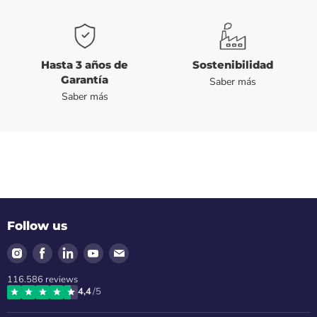
Hasta 3 años de
Sostenibilidad
Garantía
Saber más
Saber más
Follow us
Find
Find
Find
Find
Find
us
us
us
us
us
116.586
reviews
on
on
on
on
on
4,4
/5
Instagram
Facebook
LinkedIn
Youtube
Email