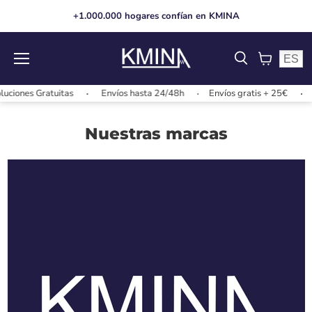
+1.000.000 hogares confían en KMINA
ES
Menu
View
cart
ciones Gratuitas
Envíos hasta 24/48h
Envíos gratis + 25€
Nuestras marcas