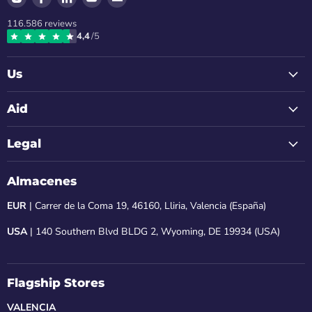
us
us
us
us
us
116.586
reviews
on
on
on
on
on
4,4
/5
Instagram
Facebook
LinkedIn
Youtube
Email
Us
Aid
Legal
Almacenes
EUR
| Carrer de la Coma 19, 46160, Lliria, Valencia (España)
USA
| 140 Southern Blvd BLDG 2, Wyoming, DE 19934 (USA)
Flagship Stores
VALENCIA