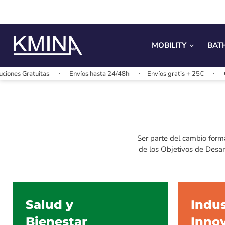
MOBILITY
BAT
uitas
Envíos hasta 24/48h
Envíos gratis + 25€
Cambios y D
Ser parte del cambio form
de los Objetivos de Desar
Salud y
Indus
Bienestar
Inno