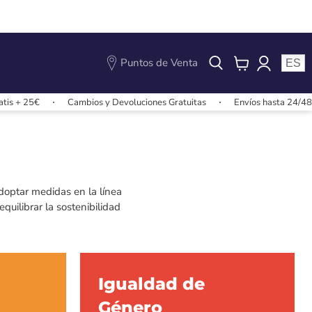
Puntos de Venta
ES
View
cart
Cambios y Devoluciones Gratuitas
Envíos hasta 24/48h
Enví
doptar medidas en la línea
uilibrar la sostenibilidad
Igualdad de
Género