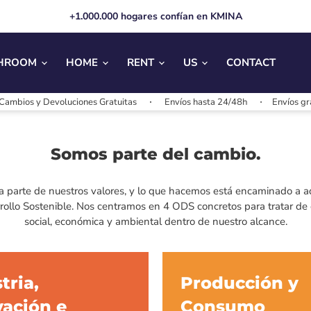
+1.000.000 hogares confían en KMINA
HROOM
HOME
RENT
US
CONTACT
evoluciones Gratuitas
Envíos hasta 24/48h
Envíos gratis + 25€
Somos parte del cambio.
a parte de nuestros valores, y lo que hacemos está encaminado a a
rollo Sostenible. Nos centramos en 4 ODS concretos para tratar de eq
social, económica y ambiental dentro de nuestro alcance.
tria,
Producción y
vación e
Consumo