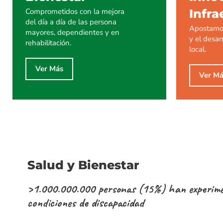
Infra
Comprometidos con la mejora
del día a día de las persona
Apostamos
mayores, dependientes y en
y el desarr
rehabilitación.
local.
Ver Más
Ver Má
Salud y Bienestar
>1.000.000.000 personas (15%) han experim
condiciones de discapacidad