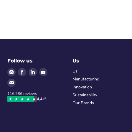
Follow us
Us
Find
Find
Find
Find
Us
us
us
us
us
Manufacturing
Find
on
on
on
on
Innovation
us
Instagram
Facebook
LinkedIn
Youtube
116.586
reviews
on
Sustainability
4,4
/5
Email
Our Brands