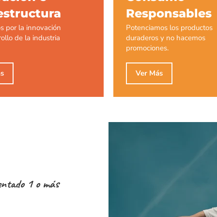
estructura
Responsables
 por la innovación
Potenciamos los productos
ollo de la industria
duraderos y no hacemos
promociones.
s
Ver Más
entado 1 o más