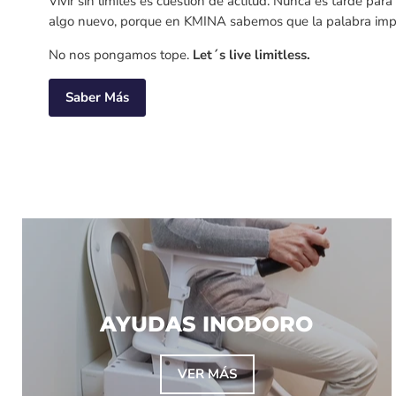
Vivir sin límites es cuestión de actitud. Nunca es tarde par
algo nuevo, porque en KMINA sabemos que la palabra impo
No nos pongamos tope.
Let´s live limitless.
Saber Más
AYUDAS INODORO
VER MÁS