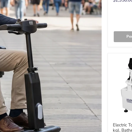
$2,358.0
Pe
Electric T
kg), Bath