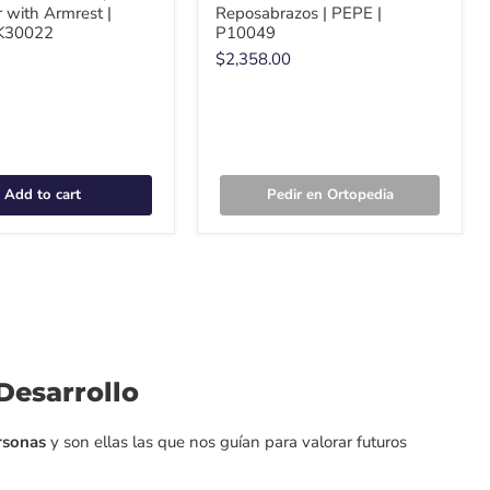
r with Armrest |
Reposabrazos | PEPE |
K30022
P10049
$2,358.00
Add to cart
Pedir en Ortopedia
Desarrollo
ersonas
y son ellas las que nos guían
para valorar futuros