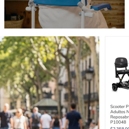
Scooter P
Adultos 
Reposabra
P10048