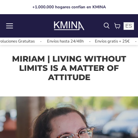
+1.000.000 hogares confían en KMINA
ES
Menu
View
cart
ones Gratuitas
Envíos hasta 24/48h
Envíos gratis + 25€
Ca
MIRIAM | LIVING WITHOUT
LIMITS IS A MATTER OF
ATTITUDE