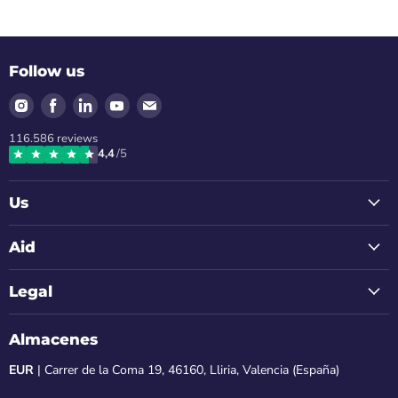
Follow us
Find
Find
Find
Find
Find
us
us
us
us
us
116.586
reviews
on
on
on
on
on
4,4
/5
Instagram
Facebook
LinkedIn
Youtube
Email
Us
Aid
Legal
Almacenes
EUR
| Carrer de la Coma 19, 46160, Lliria, Valencia (España)