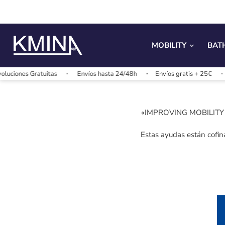
MOBILITY
BAT
uciones Gratuitas
Envíos hasta 24/48h
Envíos gratis + 25€
«IMPROVING MOBILITY DE
Estas ayudas están cofin