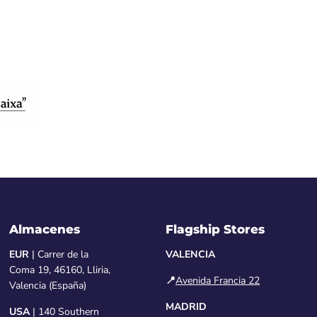
Almacenes
Flagship Stores
EUR
| Carrer de la
VALENCIA
Coma 19, 46160, Lliria,
📍
Avenida Francia 22
Valencia (España)
MADRID
USA
| 140 Southern