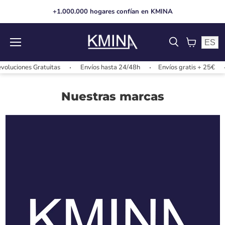
+1.000.000 hogares confían en KMINA
ES
Menu
View
cart
luciones Gratuitas
Envíos hasta 24/48h
Envíos gratis + 25€
Nuestras marcas