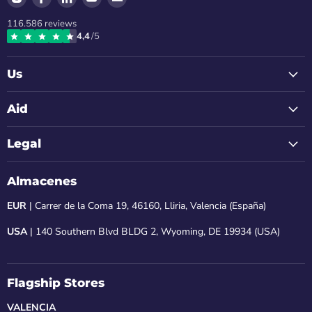
us
us
us
us
us
116.586
reviews
on
on
on
on
on
4,4
/5
Instagram
Facebook
LinkedIn
Youtube
Email
Us
Aid
Legal
Almacenes
EUR
| Carrer de la Coma 19, 46160, Lliria, Valencia (España)
USA
| 140 Southern Blvd BLDG 2, Wyoming, DE 19934 (USA)
Flagship Stores
VALENCIA