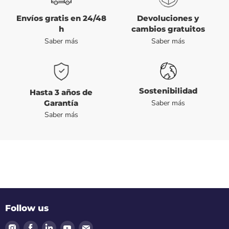
Envíos gratis en 24/48
Devoluciones y
h
cambios gratuitos
Saber más
Saber más
Sostenibilidad
Hasta 3 años de
Garantía
Saber más
Saber más
Follow us
Find
Find
Find
Find
Find