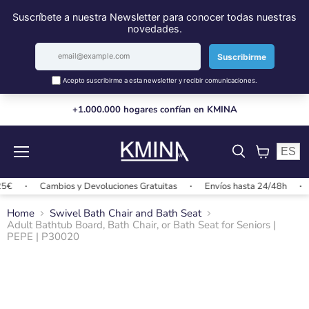
+1.000.000 hogares confían en KMINA
ES
Menu
View
cart
€
Cambios y Devoluciones Gratuitas
Envíos hasta 24/48h
E
Home
Swivel Bath Chair and Bath Seat
Adult Bathtub Board, Bath Chair, or Bath Seat for Seniors |
PEPE | P30020