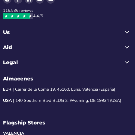
us
us
us
us
us
116.586
reviews
on
on
on
on
on
4,4
/5
Instagram
Facebook
LinkedIn
Youtube
Email
Us
Aid
Legal
Almacenes
EUR
| Carrer de la Coma 19, 46160, Lliria, Valencia (España)
USA
| 140 Southern Blvd BLDG 2, Wyoming, DE 19934 (USA)
Flagship Stores
VALENCIA