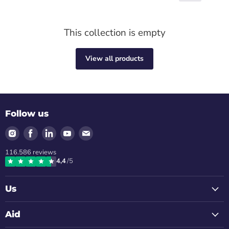
This collection is empty
View all products
Follow us
Find
Find
Find
Find
Find
us
us
us
us
us
116.586
reviews
on
on
on
on
on
4,4
/5
Instagram
Facebook
LinkedIn
Youtube
Email
Us
Aid