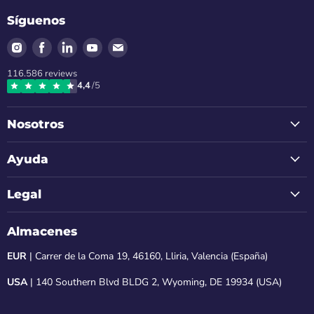
Síguenos
Encuéntrenos
Encuéntrenos
Encuéntrenos
Encuéntrenos
Encuéntrenos
en
en
en
en
en
116.586
reviews
Instagram
Facebook
LinkedIn
Youtube
Correo
4,4
/5
electrónico
Nosotros
Ayuda
Legal
Almacenes
EUR
| Carrer de la Coma 19, 46160, Lliria, Valencia (España)
USA
| 140 Southern Blvd BLDG 2, Wyoming, DE 19934 (USA)