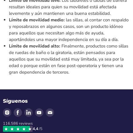
Límite de movilidad leve:
Los taburetes o tablas de bañera
resultan ideales para quien su movilidad está afectada
levemente y aún mantienen una buena estabilidad.
Límite de movilidad medio:
las sillas, al contar con respaldo
y reposabrazos en algunos casos, son un producto idóneo
para aquellos que necesitan algo más de ayuda,
aportándoles una mayor independencia en su día a día.
Límite de movilidad alto:
Finalmente, productos como sillas
de ruedas de baño o la giratoria, están pensados para
aquellos que su movilidad está muy limitada, ya sea por la
edad o porque están en fase post-operatoria y tienen una
gran dependencia de terceros.
Síguenos
Encuéntrenos
Encuéntrenos
Encuéntrenos
Encuéntrenos
Encuéntrenos
en
en
en
en
en
116.586
reviews
Instagram
Facebook
LinkedIn
Youtube
Correo
4,4
/5
electrónico