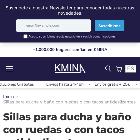
+1.000.000 hogares confían en KMINA
ES
Menú
Ver
carrito
 Gratuitas
Envíos hasta 24/48h
Envíos gratis + 25€
Cambio
Inicio
Sillas para ducha y baño con ruedas o con tacos antideslizantes
Sillas para ducha y baño
con ruedas o con tacos